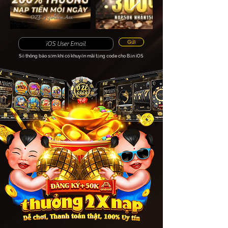
Gửi
Sẽ thông báo sớm khi có khuyến mãi tặng code cho Bản iOS