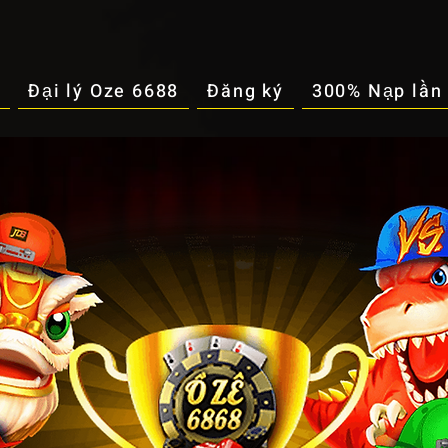
E
Đại lý Oze 6688
Đăng ký
300% Nạp lần